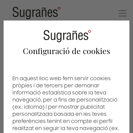
notícies
Configuració de cookies
TORNAR AL LLISTAT
En aquest lloc web fem servir cookies
pròpies i de tercers per demanar
informació estadística sobre la teva
navegació, per a fins de personalització
(ex.: idioma) i per mostrar publicitat
Pots registrar un
personalitzada basada en les teves
preferències tenint en compte el perfil
logo fet amb IA?
realitzat en seguir la teva navegació (ex.