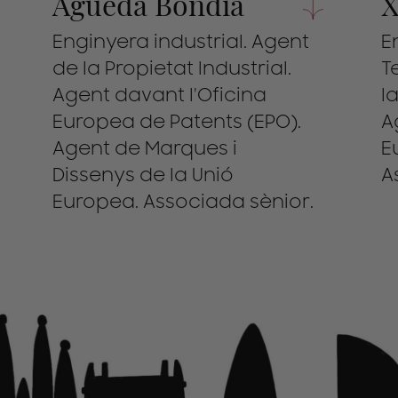
Agueda Bondia
X
Enginyera industrial. Agent
E
de la Propietat Industrial.
T
Agent davant l'Oficina
l
Europea de Patents (EPO).
A
Agent de Marques i
E
Dissenys de la Unió
A
Europea. Associada sènior.