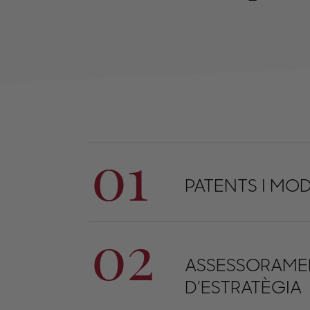
01
PATENTS I MODE
02
ASSESSORAMENT
D’ESTRATÈGIA