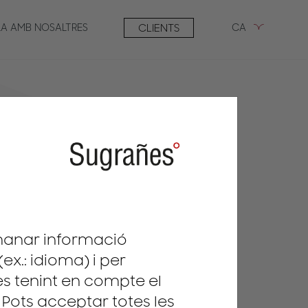
LA AMB NOSALTRES
CLIENTS
CA
emanar informació
ex.: idioma) i per
es tenint en compte el
. Pots acceptar totes les