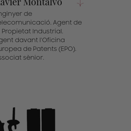
avier Montalvo
nginyer de
elecomunicació. Agent de
a Propietat Industrial.
gent davant l'Oficina
uropea de Patents (EPO).
ssociat sènior.