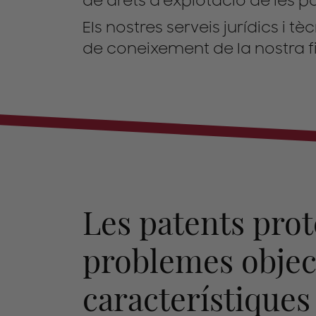
de drets d'explotació de les pat
Els nostres serveis jurídics i tè
de coneixement de la nostra f
Les patents pro
problemes objec
característiques