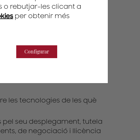
o rebutjar-les clicant a
okies
per obtenir més
ó és una solució tècnica a un
un producte, en un
r) o versar en el nou ús d'una
Configurar
 als descobriments científics
i podria atribuir caràcter
e negoci i, en el cas dels
re les tecnologies de les què
s pel seu desplegament, tutela
ents, de negociació i llicència