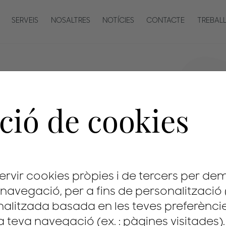
SERVEIS
NOSALTRES
NOTÍCIES
CONTACTE
TREBAL
ció de cookies
ervir cookies pròpies i de tercers per d
 navegació, per a fins de personalització (
nalitzada basada en les teves preferènci
 la teva navegació (ex. : pàgines visitades)