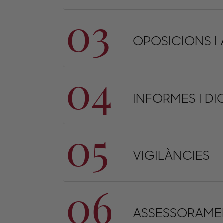
03
OPOSICIONS I
04
INFORMES I D
05
VIGILÀNCIES
06
ASSESSORAMEN