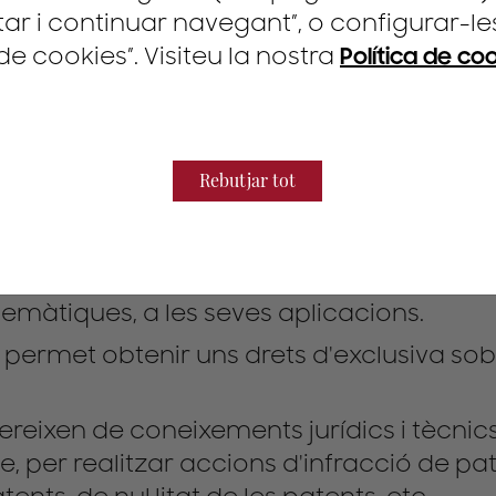
 i continuar navegant”, o configurar-les 
e cookies”. Visiteu la nostra
Política de co
litat) protegeixen invencions. Una invenci
Aquesta solució es pot materialitzar en 
físicament o implementable per ordinado
Rebutjar tot
x caràcter tècnic als mètodes de negoci o
s), però, segons les circumstàncies, se l
ssitin per posar en pràctica els mètodes d
màtiques, a les seves aplicacions.
 permet obtenir uns drets d'exclusiva sob
ereixen de coneixements jurídics i tècnic
, per realitzar accions d'infracció de pat