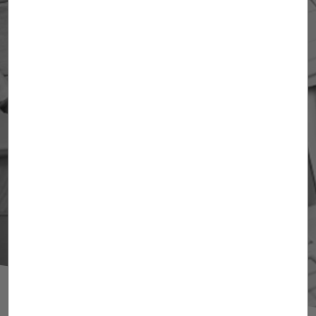
Agueda Bondia
Enginyera industrial. Agent de la Propietat
Industrial. Agent davant l'Oficina Europea
de Patents (EPO). Agent de Marques i
Dissenys de la Unió Europea. Associada
sènior.