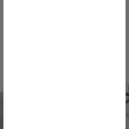
06
ASSESSORAMENT DEL PORT-FOLI
07
CESSIONS, LLICÈNCIES I
TRANSFERÈNCIES I LA SEVA
INSCRIPCIÓ DAVANT LES DIFERENTS
OFICINES OFICIALS