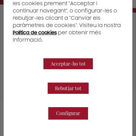
les cookies prement “Acceptar i
continuar navegant”, o configurar-les o
rebutjar-les clicant a “Canviar els
paràmetres de cookies”. Visiteu la nostra
Les accions legals es centren en
Política de cookies
per obtenir més
oferir la millor protecció jurídica
informació.
per vetllar pels actius en
Propietat Industrial i
Intel·lectual, analitzant sempre la
Acceptar-ho tot
millor estratègia a seguir.
Rebutjar tot
Configurar
01
PROCEDIMENTS JUDICIALS A