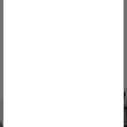
06
NEGOCIACIONS
07
MEDIACIÓ I ARBITRATGE
08
PROCEDIMENTS I ACORDS
SOCIETARIS RELACIONATS AMB LA
PROPIETAT INDUSTRIAL