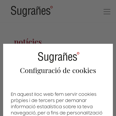
notícies
TORNAR AL LLISTAT
Configuració de cookies
En aquest lloc web fem servir cookies
La Patent Unitària i
pròpies i de tercers per demanar
informació estadística sobre la teva
el Tribunal Unificat
navegació, per a fins de personalització