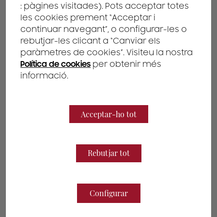
: pàgines visitades). Pots acceptar totes
alguns inventors
les cookies prement “Acceptar i
continuar navegant”, o configurar-les o
resideixen a
rebutjar-les clicant a “Canviar els
paràmetres de cookies”. Visiteu la nostra
Espanya
Política de cookies
per obtenir més
informació.
25/04/2023
Acceptar-ho tot
Com tractar una primera sol·licitud de patent quan
Rebutjar tot
intervenen inventors que tenen la seva residència a
Espanya?
Aquesta és una pregunta freqüent dels
nostres col·legues a l'estranger, i sempre ens
Configurar
complau compartir amb ells el nostre
coneixement i experiència perquè puguin