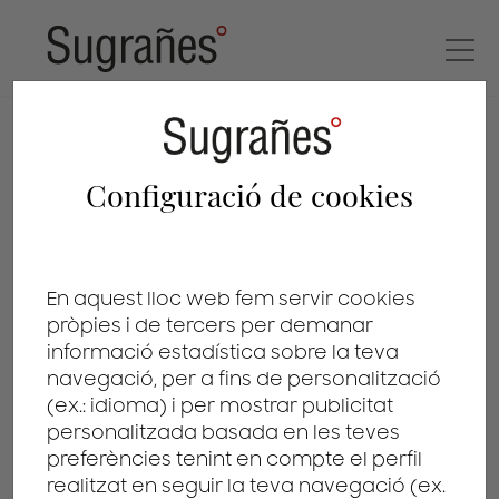
notícies
Configuració de cookies
TORNAR AL LLISTAT
En aquest lloc web fem servir cookies
pròpies i de tercers per demanar
informació estadística sobre la teva
navegació, per a fins de personalització
(ex.: idioma) i per mostrar publicitat
Primeres sol·licituds
personalitzada basada en les teves
preferències tenint en compte el perfil
de patent quan
realitzat en seguir la teva navegació (ex.